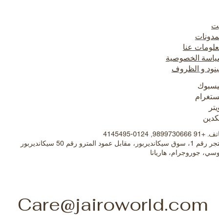
ت
مدونات
لومات عنا
اسة الخصوصية
بنود و الظروف
سبوك
ستغرام
يتر
كدين
91 9899730666, 0124-4145495
متجر رقم 1، سوق سيكانديربور، مقابل عمود المترو رقم 50 سيكانديربور
سي، جوروجرام، هاريانا
Care@jairoworld.com