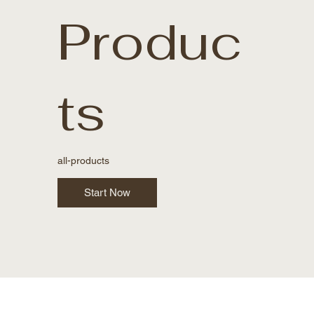
Produc
ts
all-products
Start Now