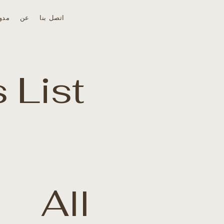
اتصل بنا
عن
مدو
 List
All