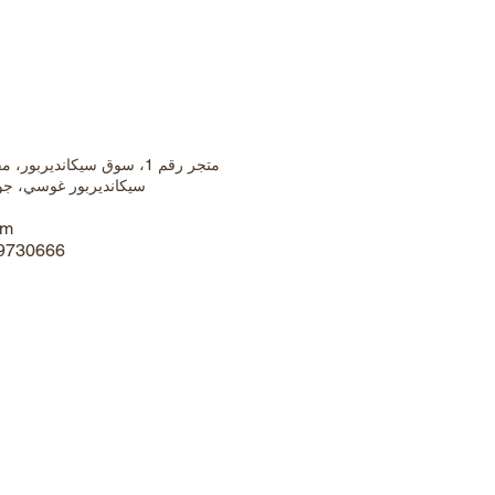
سيكانديربور غوسي، جوروجرا
om
99730666