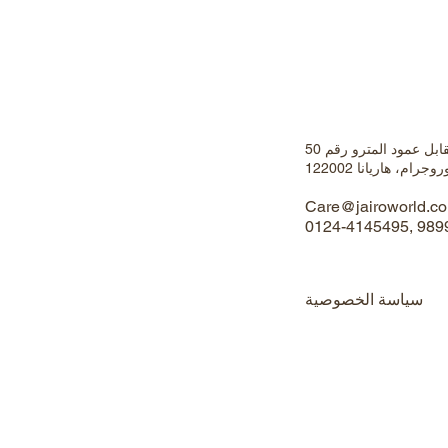
متجر رقم 1، سوق سيكانديربور، مقابل عمود المترو رقم 50
م، هاريانا 122002
Care@jairoworld.c
0124-4145495, 98
سياسة الخصوصية